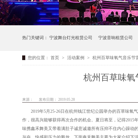
热门关键词：
宁波舞台灯光租赁公司
宁波音响租赁公司
您的位置：
首页
>
活动案例
>
杭州百草味氧气音乐节
杭州百草味氧
来源：
发布日期： 2019.05.28
2019年5月25-26日在杭州钱江世纪公园举办的百草味
作，很高兴能够获得再次合作的机会。夏日将至，记得201
味携鑫禾舞美又带着满肚子诚意诚邀所有压抑不住内心躁动
兴奋、快感和压力的释放。下面鑫禾舞美主要为大家介绍下