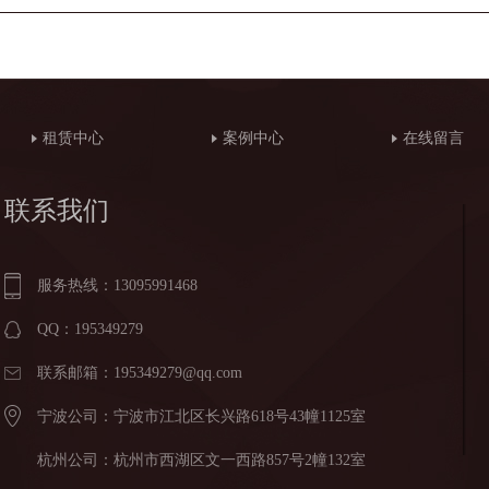
租赁中心
案例中心
在线留言
联系我们
服务热线：13095991468
QQ：195349279
联系邮箱：195349279@qq.com
宁波公司：宁波市江北区长兴路618号43幢1125室
杭州公司：杭州市西湖区文一西路857号2幢132室