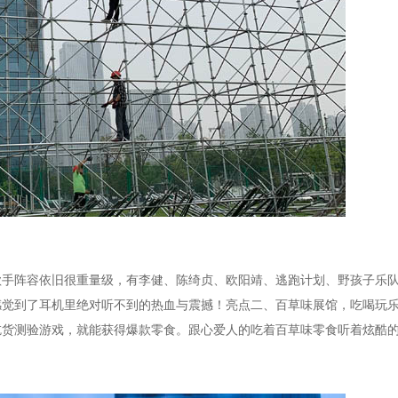
歌手阵容依旧很重量级，有李健、陈绮贞、欧阳靖、逃跑计划、野孩子乐
感觉到了耳机里绝对听不到的热血与震撼！亮点二、百草味展馆，吃喝玩
吃货测验游戏，就能获得爆款零食。跟心爱人的吃着百草味零食听着炫酷