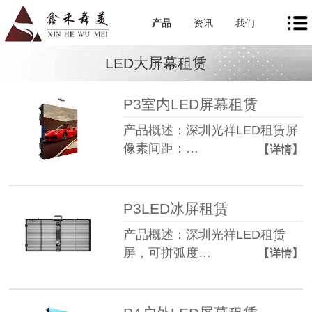
产品
资讯
我们
LED大屏幕租赁
P3室内LED屏幕租赁
产品概述：深圳光祥LED租赁屏
像素间距：…
【详情】
P3LED冰屏租赁
产品概述：深圳光祥LED租赁
屏，可拼弧度…
【详情】