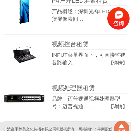
P4户外LED屏幕租赁
产品概述：深圳光祥LED户外租
赁屏像素间…
【详情】
视频控台租赁
INPUT菜单界面下，可直接监视
各路输入…
【详情】
视频处理器租赁
品牌：迈普视通视频处理器型
号：迈普视通L…
【详情】
宁波鑫禾舞美文化传播有限公司©版权所有
网站制作：
牛商股份