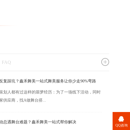
欢背后，都藏着一套专业...
时凑出来的设备”，拖垮你筹备了3个月的线下活动
算过，一场看起来顺利的线下活动，背后藏着多少看不见
为了省一点预算，找了报...
FAQ
反复踩坑？鑫禾舞美一站式舞美服务让你少走90%弯路
策划人都有过这样的噩梦经历：为了一场线下活动，同时
家供应商，找A做舞台搭...
动总遇舞台难题？鑫禾舞美一站式帮你解决
甚至数月筹备的重磅活动，所有人都等着看高光效果，偏
QQ咨询
的现场环节突发意外掉链...