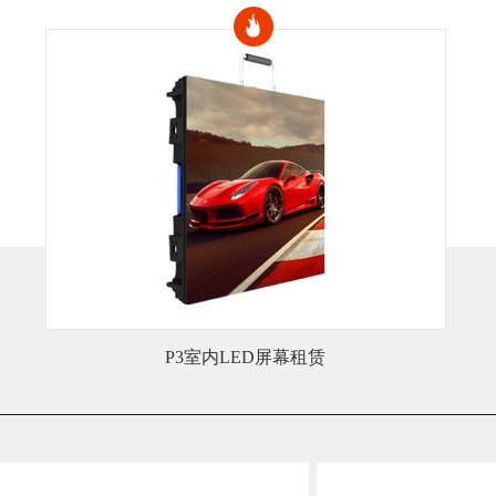
商业活动
办商业活
供应商互
您的活动
您在筹备
光需要找
P3LED冰屏租赁
从年会到
在宁波的
稳定出彩