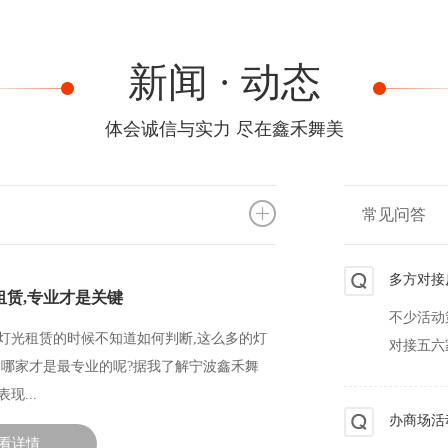
深刻的狂
新闻 · 动态
别让“临
体会诚信与实力 尽在鑫禾舞美
你有没有
的成本？
常见问答
多方对接
不少活动
租赁,专业才是关键
对接五六
灯光租赁的时候不知道如何判断,这么多的灯
,哪家才是最专业的呢?据我了解宁波鑫禾舞
办商场活
现...
熬了数周
偏最关键
看详情