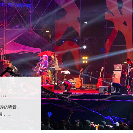
成功，不应败于“拼凑”的舞台——选择一站式，选择省心
活动时，是否曾遇到这样的困境？音响需要找A公司，灯
B公司，舞台搭建又要协...
商演：宁波本地舞美租赁如何让每一场活动都出彩
企业年会、品牌发布会、户外商演等各类活动现场，一套
专业铸就经典，匠心呈现天籁—鑫禾舞美助力陈明演唱会圆满落幕
的舞美设备，往往是决定...
醇厚的嗓音，
...
设备租赁，打造沉浸式音乐节现场
的音浪穿透夏夜、荧光海随节拍起伏，每一场让观众记忆