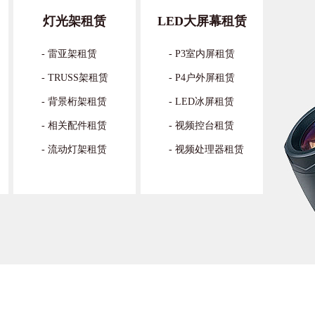
设备租赁，打造沉浸式音乐节现场
灯光架租赁
LED大屏幕租赁
的音浪穿透夏夜、荧光海随节拍起伏，每一场让观众记忆
- 雷亚架租赁
- P3室内屏租赁
欢背后，都藏着一套专业...
- TRUSS架租赁
- P4户外屏租赁
- 背景桁架租赁
- LED冰屏租赁
时凑出来的设备”，拖垮你筹备了3个月的线下活动
- 相关配件租赁
- 视频控台租赁
算过，一场看起来顺利的线下活动，背后藏着多少看不见
- 流动灯架租赁
- 视频处理器租赁
为了省一点预算，找了报...