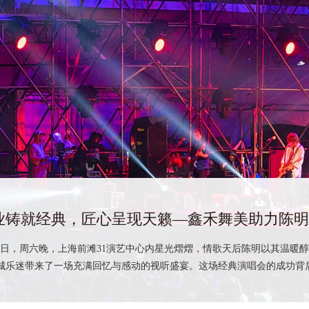
您的活动
您在筹备
光需要找
从年会到
在宁波的
稳定出彩
4月4日，周六晚，上海前滩31演艺中心内星光熠熠，情歌天后陈明以其温暖
城乐迷带来了一场充满回忆与感动的视听盛宴。这场经典演唱会的成功背后，
专业舞台
当音乐节