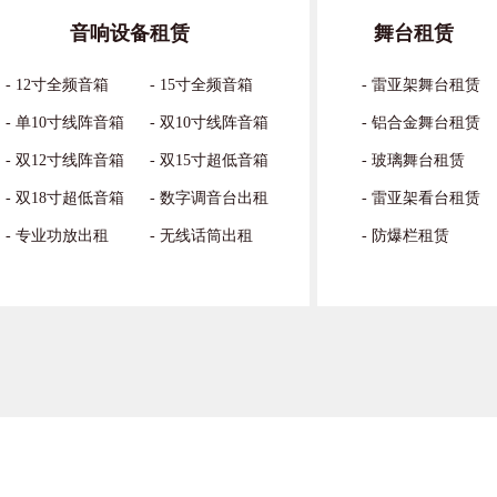
专业舞台
音响设备租赁
舞台租赁
当音乐节
- 12寸全频音箱
- 15寸全频音箱
- 雷亚架舞台租赁
深刻的狂
- 单10寸线阵音箱
- 双10寸线阵音箱
- 铝合金舞台租赁
- 双12寸线阵音箱
- 双15寸超低音箱
- 玻璃舞台租赁
别让“临
- 双18寸超低音箱
- 数字调音台出租
- 雷亚架看台租赁
你有没有
- 专业功放出租
- 无线话筒出租
- 防爆栏租赁
的成本？