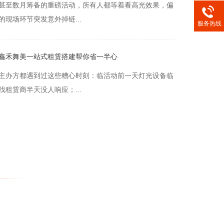
服务热线
鑫禾舞美一站式租赁搭建帮你省一半心
主办方都遇到过这些糟心时刻：临活动前一天灯光设备临
找租赁商半天没人响应；...
搭建怕踩坑？鑫禾舞美给你稳稳的保障
动的主办方，多半都遇过这些糟心事：活动前一天雷亚架
位，承重不达标差点出安...
租赁为什么越来越多人选一站式？
设备，你算过这笔账吗：找搭建商做舞台，再找灯光商租
商调声、屏幕商装屏，不...