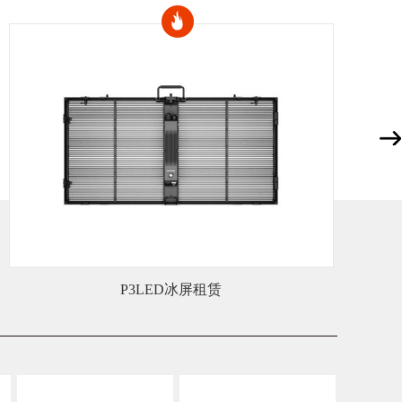
舞美总踩坑？鑫禾一站式方案帮您避坑
动找舞美，你是不是也遇过这些糟心事儿：搭建商和设备
相推诿，舞台不稳漏光没...
成功，不应败于“拼凑”的舞台——选择一站式，选择省心
活动时，是否曾遇到这样的困境？音响需要找A公司，灯
B公司，舞台搭建又要协...
明道切割灯 GTD-1500 II PROFILE租赁
商演：宁波本地舞美租赁如何让每一场活动都出彩
企业年会、品牌发布会、户外商演等各类活动现场，一套
的舞美设备，往往是决定...