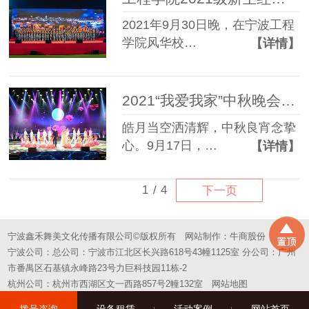
2021年9月30日晚，在宁波工程
学院风华校…
【详情】
2021“我爱我家”中秋晚会灯光租赁成功案例
皓月当空洒清辉，中秋良宵念挚
心。9月17日，…
【详情】
1
/
4
下一页
宁波鑫禾舞美文化传播有限公司©版权所有
网站制作：
牛商股份
宁波公司：总公司：宁波市江北区长兴路618号43幢1125室 分公司：广州
市番禺区石基镇永峰路23号力巨科技园11栋-2
杭州公司：杭州市西湖区文一西路857号2幢132室
网站地图