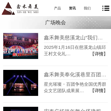
产品
资讯
我们
广场晚会
鑫禾舞美慈溪龙山“我们的村晚"大舞台搭建服务
2025年1月16日在慈溪龙山镇邱
王村文化礼…
【详情】
鑫禾舞美奉化溪巷里百团汇演灯光音响租赁成功案例
星光璀璨・百团争艳全国优秀群
众文艺团队成果展…
【详情】