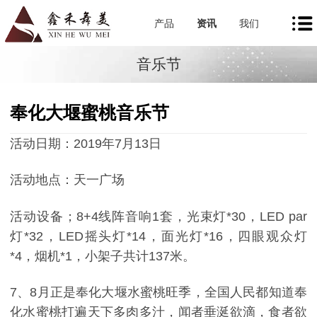
产品
资讯
我们
音乐节
奉化大堰蜜桃音乐节
活动日期：2019年7月13日
活动地点：天一广场
活动设备；8+4线阵音响1套，光束灯*30，LED par
灯*32，LED摇头灯*14，面光灯*16，四眼观众灯
*4，烟机*1，小架子共计137米。
7、8月正是奉化大堰水蜜桃旺季，全国人民都知道奉
化水蜜桃打遍天下多肉多汁，闻者垂涎欲滴，食者欲