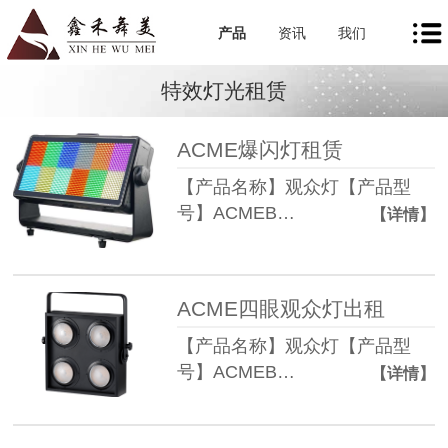
产品
资讯
我们
特效灯光租赁
ACME爆闪灯租赁
【产品名称】观众灯【产品型
号】ACMEB…
【详情】
ACME四眼观众灯出租
【产品名称】观众灯【产品型
号】ACMEB…
【详情】