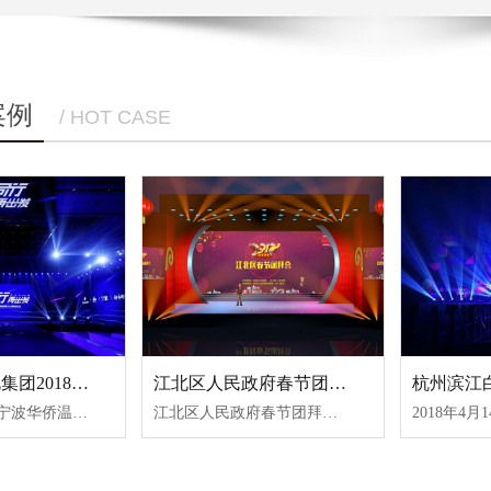
案例
/ HOT CASE
宁波广播电视集团2018媒体推介会灯光设备租赁案例
江北区人民政府春节团拜会舞台设备租赁案例
2018年9月21日宁波华侨温德姆至尊豪廷大酒店“同行，再出发—宁波广播电视集团2018媒体推介会现场使用的灯光设备租赁是由鑫禾舞美提供的。鑫禾舞美专注舞台灯光音响设备租赁，2000㎡专用仓储基地，确保设备快速进场。高素质工作团队入驻活动现场，高效率装场、撤场，全程技术支持。以我们客户满意为工作宗旨和前行动......
江北区人民政府春节团拜会舞台设备租赁一直以来都是选择宁波鑫禾舞美文化传播有限公司。当时选择他们的主要原因是，他们数千场活动执行经验积累，比如杭州MDSK音乐节、唐狮2018夏季新品服饰发布会、杭州钱江世纪公园创造101粉丝见面会等等。所以他们更加懂得如何安全布线，音频工程师满足对声音的一切需要。再加上2000㎡的设备存储规模，进口品牌音响、灯光、舞台特效设备，满足高品质舞台设备的租赁需求。所以我们每年的年会在舞台设备租赁方面都是选择由鑫禾舞美提供！