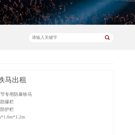
铁马出租
乐节专用防暴铁马
形防爆栏
众防护栏
1.0m*1.2m