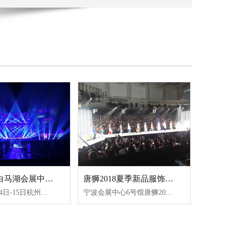
杭州滨江白马湖会展中心草莓音乐节灯光设备租赁案例
唐狮2018夏季新品服饰发布会舞台租赁案例
2018年4月14日-15日杭州滨江白马湖会展中心草莓音乐节灯光设备租赁选择的是鑫禾舞美。在这之前我们也是找了好几家灯光设备租赁公司，但都不尽如意。后面朋友的介绍，找到了宁波鑫禾舞美文化传播有限公司。我们公司也是组织了几个人的小团队，亲自来到鑫禾舞美公司实地考察。鑫禾舞美专注舞台灯光音响设备租赁，2000㎡......
宁波会展中心6号馆唐狮2018夏季新品服饰发布会舞台租赁经过几家公司的考察。对比下来，还是选择宁波鑫禾舞美文化传播有限公司。鑫禾舞美拥有丰富经验的技术团队，了解洞悉客户需求，始终以“科技创新、安全规范”为服务宗旨，为我们客户提供规范的舞台灯光租赁服务。2000㎡的设备存储规模，进口品牌音响、灯光、舞台特效设备，满足高品质舞台设备的租赁需求。数千场活动执行经验积累，更加懂得如何安全布线，音频工程师满足对声音的一切需要！所以鑫禾舞美值得我们选择的合作伙伴！