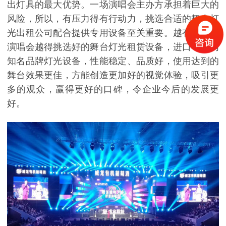
出灯具的最大优势。一场演唱会主办方承担着巨大的
风险，所以，有压力得有行动力，挑选合适的舞台灯
光出租公司配合提供专用设备至关重要。越有名气的
演唱会越得挑选好的舞台灯光租赁设备，进口与国内
知名品牌灯光设备，性能稳定、品质好，使用达到的
舞台效果更佳，方能创造更加好的视觉体验，吸引更
多的观众，赢得更好的口碑，令企业今后的发展更
好。