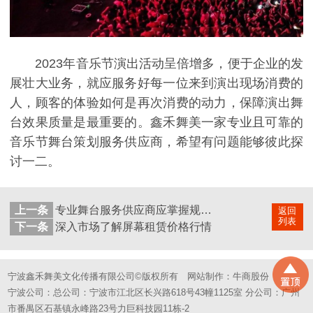
2023年音乐节演出活动呈倍增多，便于企业的发
展壮大业务，就应服务好每一位来到演出现场消费的
人，顾客的体验如何是再次消费的动力，保障演出舞
台效果质量是最重要的。鑫禾舞美一家专业且可靠的
音乐节舞台策划服务供应商，希望有问题能够彼此探
讨一二。
上一条
专业舞台服务供应商应掌握规避演出事故方法
返回
列表
下一条
深入市场了解屏幕租赁价格行情
宁波鑫禾舞美文化传播有限公司©版权所有
网站制作：
牛商股份
宁波公司：总公司：宁波市江北区长兴路618号43幢1125室 分公司：广州
市番禺区石基镇永峰路23号力巨科技园11栋-2