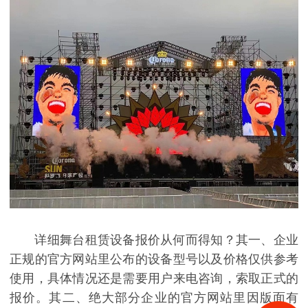
详细舞台租赁设备报价从何而得知？其一
、企业
正规的官方网站里公布的设备型号以及价格仅供参考
使用，具体情况还是需要用户来电咨询，索取正式的
报价。其二、绝大部分企业的官方网站里因版面有