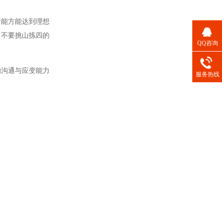
所能方能达到理想
，不要挑山拣四的
QQ咨询
的沟通与应变能力
服务热线
。