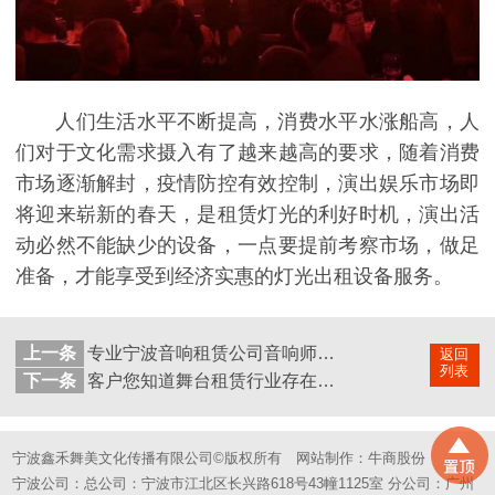
人们生活水平不断提高，消费水平水涨船高，人
们对于文化需求摄入有了越来越高的要求，随着消费
市场逐渐解封，疫情防控有效控制，演出娱乐市场即
将迎来崭新的春天，是租赁灯光的利好时机，演出活
动必然不能缺少的设备，一点要提前考察市场，做足
准备，才能享受到经济实惠的灯光出租设备服务。
上一条
专业宁波音响租赁公司音响师的职责
返回
列表
下一条
客户您知道舞台租赁行业存在的陷井吗？
宁波鑫禾舞美文化传播有限公司©版权所有
网站制作：
牛商股份
宁波公司：总公司：宁波市江北区长兴路618号43幢1125室 分公司：广州