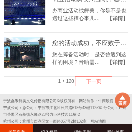
办商业活动找舞美，你是不是也
遇过这些糟心事儿…
【详情】
您的活动成功，不应败于“拼凑”的舞台——选择一站式，选择省心
您在筹备活动时，是否曾遇到这
样的困境？音响需…
【详情】
1
/
120
下一页
宁波鑫禾舞美文化传播有限公司©版权所有
网站制作：
牛商股份
宁波公司：总公司：宁波市江北区长兴路618号43幢1125室 分公司：广州
市番禺区石基镇永峰路23号力巨科技园11栋-2
杭州公司：杭州市西湖区文一西路857号2幢132室
网站地图