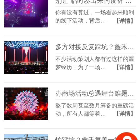
别让“临时凑出来的设备”，拖垮你筹备了3个月的线下活动
你有没有算过，一场看起来顺利
的线下活动，背后…
【详情】
多方对接反复踩坑？鑫禾舞美一站式舞美服务让你少走90%弯路
不少活动策划人都有过这样的噩
梦经历：为了一场…
【详情】
办商场活动总遇舞台难题？鑫禾舞美一站式帮你解决
熬了数周甚至数月筹备的重磅活
动，所有人都等着…
【详情】
怕踩坑？鑫禾舞美一站式租赁搭建帮你省一半心