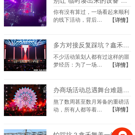
别让“临时凑出来的设备”，拖垮你筹备了3个月的线下活动
你有没有算过，一场看起来顺利
的线下活动，背后…
【详情】
多方对接反复踩坑？鑫禾舞美一站式舞美服务让你少走90%弯路
不少活动策划人都有过这样的噩
梦经历：为了一场…
【详情】
办商场活动总遇舞台难题？鑫禾舞美一站式帮你解决
熬了数周甚至数月筹备的重磅活
动，所有人都等着…
【详情】
怕踩坑？鑫禾舞美一站式租赁搭建帮你省一半心