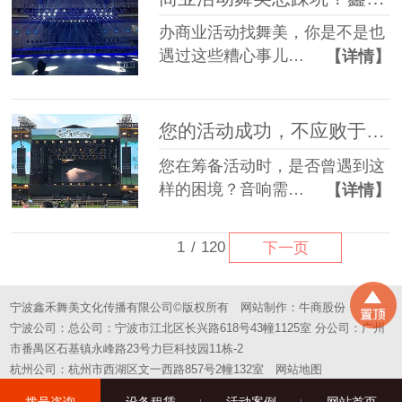
办商业活动找舞美，你是不是也
遇过这些糟心事儿…
【详情】
您的活动成功，不应败于“拼凑”的舞台——选择一站式，选择省心
您在筹备活动时，是否曾遇到这
样的困境？音响需…
【详情】
1
/
120
下一页
宁波鑫禾舞美文化传播有限公司©版权所有
网站制作：
牛商股份
宁波公司：总公司：宁波市江北区长兴路618号43幢1125室 分公司：广州
市番禺区石基镇永峰路23号力巨科技园11栋-2
杭州公司：杭州市西湖区文一西路857号2幢132室
网站地图