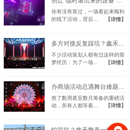
别让“临时凑出来的设备”，拖垮你筹备了3个月的线下活动
你有没有算过，一场看起来顺利
的线下活动，背后…
【详情】
多方对接反复踩坑？鑫禾舞美一站式舞美服务让你少走90%弯路
不少活动策划人都有过这样的噩
梦经历：为了一场…
【详情】
办商场活动总遇舞台难题？鑫禾舞美一站式帮你解决
熬了数周甚至数月筹备的重磅活
动，所有人都等着…
【详情】
怕踩坑？鑫禾舞美一站式租赁搭建帮你省一半心