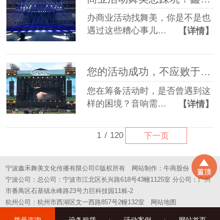
办商业活动找舞美，你是不是也
遇过这些糟心事儿…
【详情】
您的活动成功，不应败于“拼凑”的舞台——选择一站式，选择省心
您在筹备活动时，是否曾遇到这
样的困境？音响需…
【详情】
1
/
120
下一页
宁波鑫禾舞美文化传播有限公司©版权所有
网站制作：
牛商股份
宁波公司：总公司：宁波市江北区长兴路618号43幢1125室 分公司：广州
市番禺区石基镇永峰路23号力巨科技园11栋-2
杭州公司：杭州市西湖区文一西路857号2幢132室
网站地图