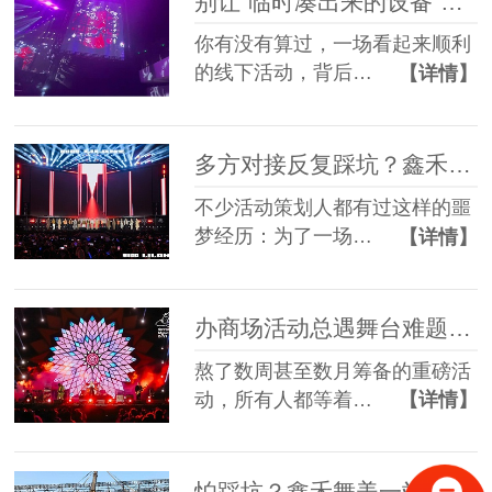
别让“临时凑出来的设备”，拖垮你筹备了3个月的线下活动
你有没有算过，一场看起来顺利
的线下活动，背后…
【详情】
多方对接反复踩坑？鑫禾舞美一站式舞美服务让你少走90%弯路
不少活动策划人都有过这样的噩
梦经历：为了一场…
【详情】
办商场活动总遇舞台难题？鑫禾舞美一站式帮你解决
熬了数周甚至数月筹备的重磅活
动，所有人都等着…
【详情】
怕踩坑？鑫禾舞美一站式租赁搭建帮你省一半心