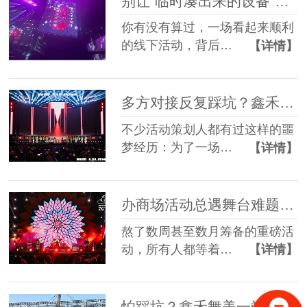
别让“临时凑出来的设备”，拖垮你筹备了3个月的线下活动
你有没有算过，一场看起来顺利
的线下活动，背后…
【详情】
多方对接反复踩坑？鑫禾舞美一站式舞美服务让你少走90%弯路
不少活动策划人都有过这样的噩
梦经历：为了一场…
【详情】
办商场活动总遇舞台难题？鑫禾舞美一站式帮你解决
熬了数周甚至数月筹备的重磅活
动，所有人都等着…
【详情】
怕踩坑？鑫禾舞美一站式租赁搭建帮你省一半心