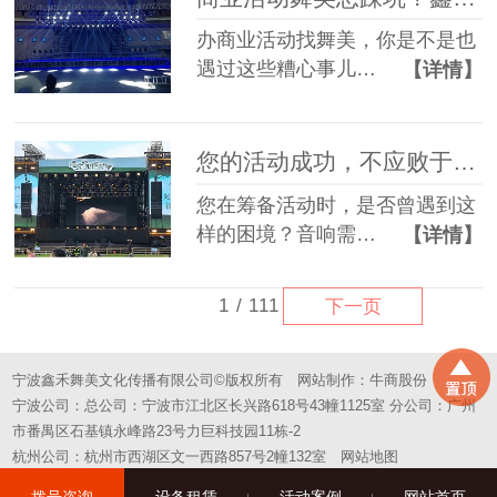
办商业活动找舞美，你是不是也
遇过这些糟心事儿…
【详情】
您的活动成功，不应败于“拼凑”的舞台——选择一站式，选择省心
您在筹备活动时，是否曾遇到这
样的困境？音响需…
【详情】
1
/
111
下一页
宁波鑫禾舞美文化传播有限公司©版权所有
网站制作：
牛商股份
宁波公司：总公司：宁波市江北区长兴路618号43幢1125室 分公司：广州
市番禺区石基镇永峰路23号力巨科技园11栋-2
杭州公司：杭州市西湖区文一西路857号2幢132室
网站地图