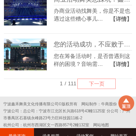
办商业活动找舞美，你是不是也
遇过这些糟心事儿…
【详情】
您的活动成功，不应败于“拼凑”的舞台——选择一站式，选择省心
您在筹备活动时，是否曾遇到这
样的困境？音响需…
【详情】
1
/
111
下一页
宁波鑫禾舞美文化传播有限公司©版权所有
网站制作：
牛商股份
宁波公司：总公司：宁波市江北区长兴路618号43幢1125室 分公司：广州
市番禺区石基镇永峰路23号力巨科技园11栋-2
杭州公司：杭州市西湖区文一西路857号2幢132室
网站地图