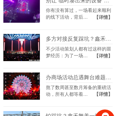
别让“临时凑出来的设备”，拖垮你筹备了3个月的线下活动
你有没有算过，一场看起来顺利
的线下活动，背后…
【详情】
多方对接反复踩坑？鑫禾舞美一站式舞美服务让你少走90%弯路
不少活动策划人都有过这样的噩
梦经历：为了一场…
【详情】
办商场活动总遇舞台难题？鑫禾舞美一站式帮你解决
熬了数周甚至数月筹备的重磅活
动，所有人都等着…
【详情】
怕踩坑？鑫禾舞美一站式租赁搭建帮你省一半心