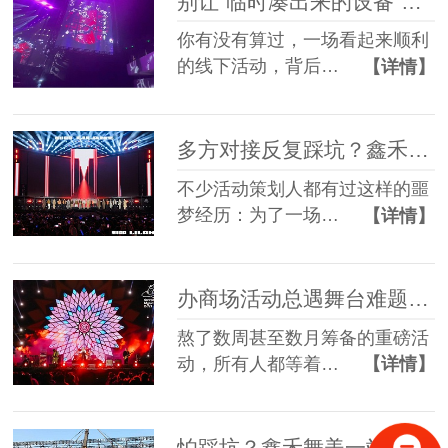
别让“临时凑出来的设备”，拖垮你筹备了3个月的线下活动
你有没有算过，一场看起来顺利
的线下活动，背后…
【详情】
多方对接反复踩坑？鑫禾舞美一站式舞美服务让你少走90%弯路
不少活动策划人都有过这样的噩
梦经历：为了一场…
【详情】
办商场活动总遇舞台难题？鑫禾舞美一站式帮你解决
熬了数周甚至数月筹备的重磅活
动，所有人都等着…
【详情】
怕踩坑？鑫禾舞美一站式租赁搭建帮你省一半心