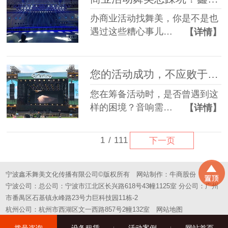
办商业活动找舞美，你是不是也
遇过这些糟心事儿…
【详情】
您的活动成功，不应败于“拼凑”的舞台——选择一站式，选择省心
您在筹备活动时，是否曾遇到这
样的困境？音响需…
【详情】
1
/
111
下一页
宁波鑫禾舞美文化传播有限公司©版权所有
网站制作：
牛商股份
宁波公司：总公司：宁波市江北区长兴路618号43幢1125室 分公司：广州
市番禺区石基镇永峰路23号力巨科技园11栋-2
杭州公司：杭州市西湖区文一西路857号2幢132室
网站地图