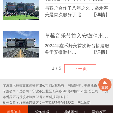
与客户合作了八年之久，鑫禾舞
美是首次服务于北…
【详情】
草莓音乐节首入安徽滁州舞台搭建成功案例
2024年鑫禾舞美首次舞台搭建服
务于安徽滁州…
【详情】
1
/
5
下一页
宁波鑫禾舞美文化传播有限公司©版权所有
网站制作：
牛商股份
宁波公司：总公司：宁波市江北区长兴路618号43幢1125室 分公司：广州
市番禺区石基镇永峰路23号力巨科技园11栋-2
杭州公司：杭州市西湖区文一西路857号2幢132室
网站地图
拨号咨询
设备租赁
活动案例
网站首页