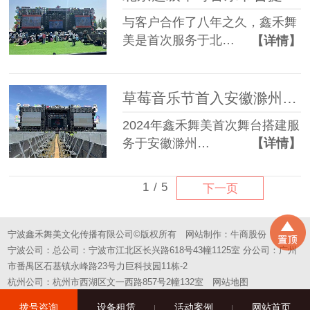
与客户合作了八年之久，鑫禾舞
美是首次服务于北…
【详情】
草莓音乐节首入安徽滁州舞台搭建成功案例
2024年鑫禾舞美首次舞台搭建服
务于安徽滁州…
【详情】
1
/
5
下一页
宁波鑫禾舞美文化传播有限公司©版权所有
网站制作：
牛商股份
宁波公司：总公司：宁波市江北区长兴路618号43幢1125室 分公司：广州
市番禺区石基镇永峰路23号力巨科技园11栋-2
杭州公司：杭州市西湖区文一西路857号2幢132室
网站地图
拨号咨询
设备租赁
活动案例
网站首页