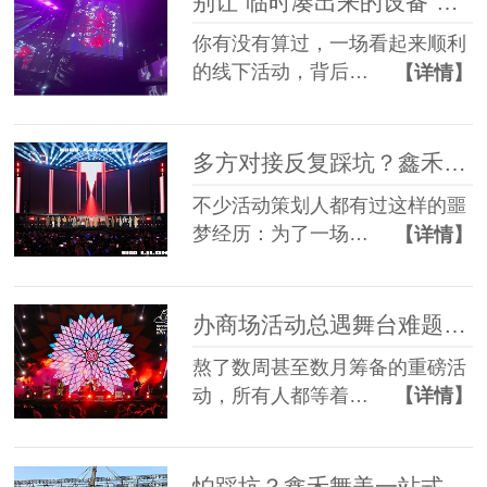
别让“临时凑出来的设备”，拖垮你筹备了3个月的线下活动
你有没有算过，一场看起来顺利
的线下活动，背后…
【详情】
多方对接反复踩坑？鑫禾舞美一站式舞美服务让你少走90%弯路
不少活动策划人都有过这样的噩
梦经历：为了一场…
【详情】
办商场活动总遇舞台难题？鑫禾舞美一站式帮你解决
熬了数周甚至数月筹备的重磅活
动，所有人都等着…
【详情】
怕踩坑？鑫禾舞美一站式租赁搭建帮你省一半心