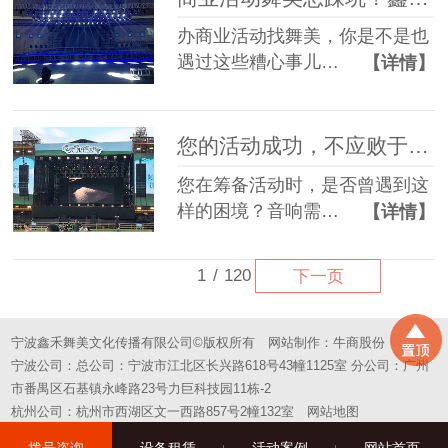
办商业活动找舞美，你是不是也
遇过这些糟心事儿…
【详情】
您的活动成功，不应败于“拼凑”的舞台——选择一站式，选择省心
您在筹备活动时，是否曾遇到这
样的困境？音响需…
【详情】
1
/
120
下一页
宁波鑫禾舞美文化传播有限公司©版权所有
网站制作：
牛商股份
宁波公司：总公司：宁波市江北区长兴路618号43幢1125室 分公司：广州
市番禺区石基镇永峰路23号力巨科技园11栋-2
杭州公司：杭州市西湖区文一西路857号2幢132室
网站地图