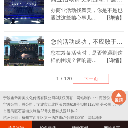
办商业活动找舞美，你是不是也
遇过这些糟心事儿…
【详情】
您的活动成功，不应败于“拼凑”的舞台——选择一站式，选择省心
您在筹备活动时，是否曾遇到这
样的困境？音响需…
【详情】
1
/
120
下一页
宁波鑫禾舞美文化传播有限公司©版权所有
网站制作：
牛商股份
宁波公司：总公司：宁波市江北区长兴路618号43幢1125室 分公司：广州
市番禺区石基镇永峰路23号力巨科技园11栋-2
杭州公司：杭州市西湖区文一西路857号2幢132室
网站地图