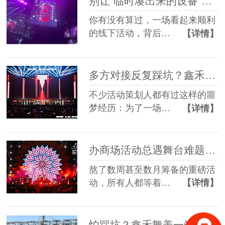
别让“临时凑出来的设备”，拖垮你筹备了3个月的线下活动
你有没有算过，一场看起来顺利
的线下活动，背后…
【详情】
多方对接反复踩坑？鑫禾舞美一站式舞美服务让你少走90%弯路
不少活动策划人都有过这样的噩
梦经历：为了一场…
【详情】
办商场活动总遇舞台难题？鑫禾舞美一站式帮你解决
熬了数周甚至数月筹备的重磅活
动，所有人都等着…
【详情】
怕踩坑？鑫禾舞美一站式租赁搭建帮你省一半心