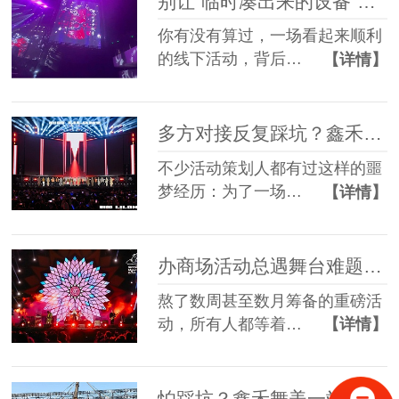
别让“临时凑出来的设备”，拖垮你筹备了3个月的线下活动
你有没有算过，一场看起来顺利
的线下活动，背后…
【详情】
多方对接反复踩坑？鑫禾舞美一站式舞美服务让你少走90%弯路
不少活动策划人都有过这样的噩
梦经历：为了一场…
【详情】
办商场活动总遇舞台难题？鑫禾舞美一站式帮你解决
熬了数周甚至数月筹备的重磅活
动，所有人都等着…
【详情】
怕踩坑？鑫禾舞美一站式租赁搭建帮你省一半心