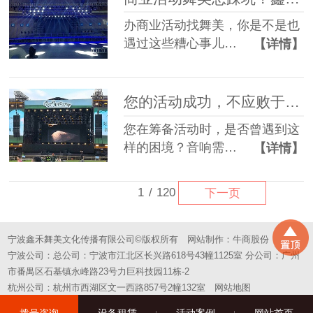
办商业活动找舞美，你是不是也
遇过这些糟心事儿…
【详情】
您的活动成功，不应败于“拼凑”的舞台——选择一站式，选择省心
您在筹备活动时，是否曾遇到这
样的困境？音响需…
【详情】
1
/
120
下一页
宁波鑫禾舞美文化传播有限公司©版权所有
网站制作：
牛商股份
宁波公司：总公司：宁波市江北区长兴路618号43幢1125室 分公司：广州
市番禺区石基镇永峰路23号力巨科技园11栋-2
杭州公司：杭州市西湖区文一西路857号2幢132室
网站地图