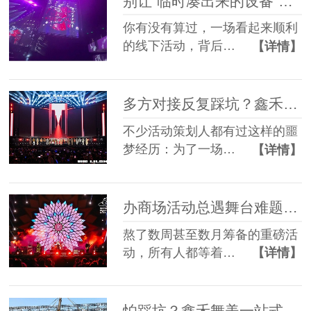
别让“临时凑出来的设备”，拖垮你筹备了3个月的线下活动
你有没有算过，一场看起来顺利
的线下活动，背后…
【详情】
多方对接反复踩坑？鑫禾舞美一站式舞美服务让你少走90%弯路
不少活动策划人都有过这样的噩
梦经历：为了一场…
【详情】
办商场活动总遇舞台难题？鑫禾舞美一站式帮你解决
熬了数周甚至数月筹备的重磅活
动，所有人都等着…
【详情】
怕踩坑？鑫禾舞美一站式租赁搭建帮你省一半心