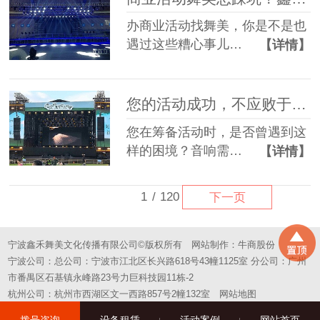
办商业活动找舞美，你是不是也
遇过这些糟心事儿…
【详情】
您的活动成功，不应败于“拼凑”的舞台——选择一站式，选择省心
您在筹备活动时，是否曾遇到这
样的困境？音响需…
【详情】
1
/
120
下一页
宁波鑫禾舞美文化传播有限公司©版权所有
网站制作：
牛商股份
宁波公司：总公司：宁波市江北区长兴路618号43幢1125室 分公司：广州
市番禺区石基镇永峰路23号力巨科技园11栋-2
杭州公司：杭州市西湖区文一西路857号2幢132室
网站地图