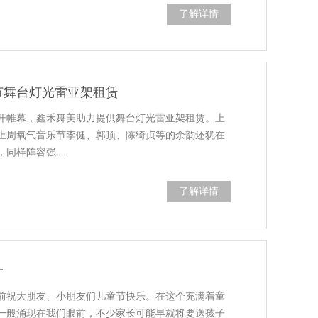
了解详情
节舞台灯光雷亚架租赁
开帷幕，鑫禾舞美助力提供舞台灯光雷亚架租赁。上
上周氧气音乐节李健、郭顶、陈绮贞等的余韵还犹在
，同样阵容强…
了解详情
一
前祝大朋友、小朋友们儿童节快乐。在这个充满着童
一般涌现在我们眼前，不少家长可能早就将要送孩子