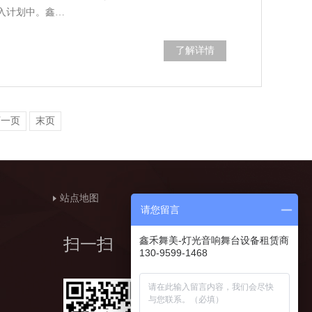
入计划中。鑫…
了解详情
下一页
末页
站点地图
请您留言
鑫禾舞美-灯光音响舞台设备租赁商
扫一扫
130-9599-1468