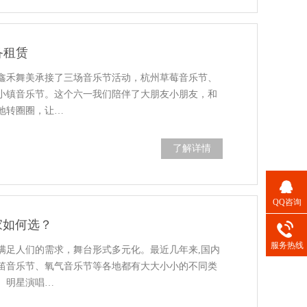
备租赁
鑫禾舞美承接了三场音乐节活动，杭州草莓音乐节、
小镇音乐节。这个六一我们陪伴了大朋友小朋友，和
地转圈圈，让…
了解详情
QQ咨询
家如何选？
服务热线
满足人们的需求，舞台形式多元化。最近几年来,国内
笛音乐节、氧气音乐节等各地都有大大小小的不同类
、明星演唱…