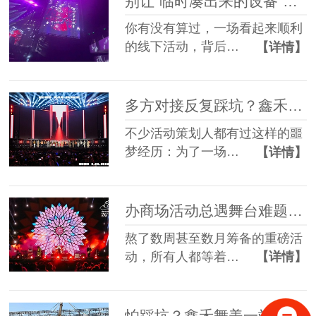
别让“临时凑出来的设备”，拖垮你筹备了3个月的线下活动
你有没有算过，一场看起来顺利
的线下活动，背后…
【详情】
多方对接反复踩坑？鑫禾舞美一站式舞美服务让你少走90%弯路
不少活动策划人都有过这样的噩
梦经历：为了一场…
【详情】
办商场活动总遇舞台难题？鑫禾舞美一站式帮你解决
熬了数周甚至数月筹备的重磅活
动，所有人都等着…
【详情】
怕踩坑？鑫禾舞美一站式租赁搭建帮你省一半心