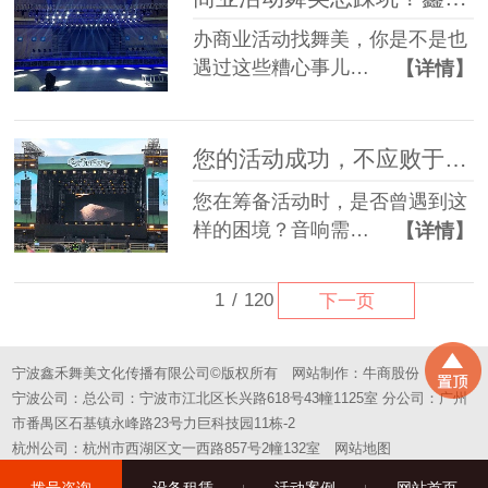
办商业活动找舞美，你是不是也
遇过这些糟心事儿…
【详情】
您的活动成功，不应败于“拼凑”的舞台——选择一站式，选择省心
您在筹备活动时，是否曾遇到这
样的困境？音响需…
【详情】
1
/
120
下一页
宁波鑫禾舞美文化传播有限公司©版权所有
网站制作：
牛商股份
宁波公司：总公司：宁波市江北区长兴路618号43幢1125室 分公司：广州
市番禺区石基镇永峰路23号力巨科技园11栋-2
杭州公司：杭州市西湖区文一西路857号2幢132室
网站地图