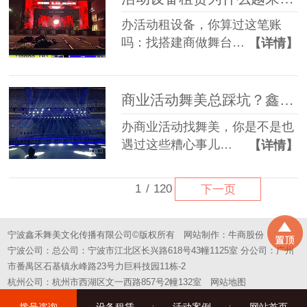
办活动租设备，你算过这笔账
吗：找搭建商做舞台…
【详情】
商业活动舞美总踩坑？鑫禾一站式方案帮您避坑
办商业活动找舞美，你是不是也
遇过这些糟心事儿…
【详情】
1
/
120
下一页
宁波鑫禾舞美文化传播有限公司©版权所有
网站制作：
牛商股份
宁波公司：总公司：宁波市江北区长兴路618号43幢1125室 分公司：广州
市番禺区石基镇永峰路23号力巨科技园11栋-2
杭州公司：杭州市西湖区文一西路857号2幢132室
网站地图