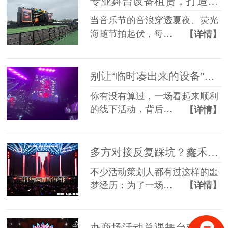
专业舞台设备租赁，打造沉浸式音乐节现场
当音乐节的音浪穿透夏夜、荧光
海随节拍起伏，每…
【详情】
别让“临时凑出来的设备”，拖垮你筹备了3个月的线下活动
你有没有算过，一场看起来顺利
的线下活动，背后…
【详情】
多方对接反复踩坑？鑫禾舞美一站式舞美服务让你少走90%弯路
不少活动策划人都有过这样的噩
梦经历：为了一场…
【详情】
办商场活动总遇舞台难题？鑫禾舞美一站式帮你解决