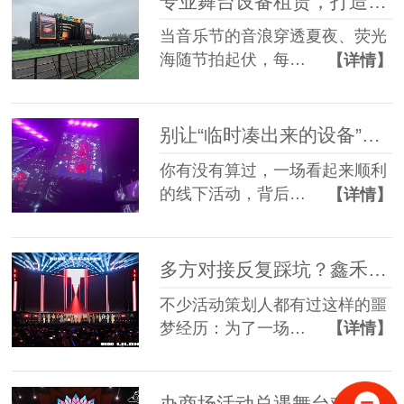
专业舞台设备租赁，打造沉浸式音乐节现场
当音乐节的音浪穿透夏夜、荧光
海随节拍起伏，每…
【详情】
别让“临时凑出来的设备”，拖垮你筹备了3个月的线下活动
你有没有算过，一场看起来顺利
的线下活动，背后…
【详情】
多方对接反复踩坑？鑫禾舞美一站式舞美服务让你少走90%弯路
不少活动策划人都有过这样的噩
梦经历：为了一场…
【详情】
办商场活动总遇舞台难题？鑫禾舞美一站式帮你解决