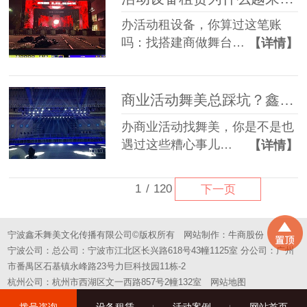
办活动租设备，你算过这笔账
吗：找搭建商做舞台…
【详情】
商业活动舞美总踩坑？鑫禾一站式方案帮您避坑
办商业活动找舞美，你是不是也
遇过这些糟心事儿…
【详情】
1
/
120
下一页
宁波鑫禾舞美文化传播有限公司©版权所有
网站制作：
牛商股份
宁波公司：总公司：宁波市江北区长兴路618号43幢1125室 分公司：广州
市番禺区石基镇永峰路23号力巨科技园11栋-2
杭州公司：杭州市西湖区文一西路857号2幢132室
网站地图