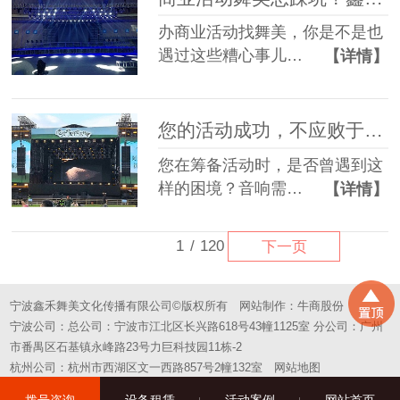
办商业活动找舞美，你是不是也
遇过这些糟心事儿…
【详情】
您的活动成功，不应败于“拼凑”的舞台——选择一站式，选择省心
您在筹备活动时，是否曾遇到这
样的困境？音响需…
【详情】
1
/
120
下一页
宁波鑫禾舞美文化传播有限公司©版权所有
网站制作：
牛商股份
宁波公司：总公司：宁波市江北区长兴路618号43幢1125室 分公司：广州
市番禺区石基镇永峰路23号力巨科技园11栋-2
杭州公司：杭州市西湖区文一西路857号2幢132室
网站地图