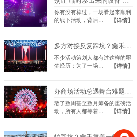
别让“临时凑出来的设备”，拖垮你筹备了3个月的线下活动
你有没有算过，一场看起来顺利
的线下活动，背后…
【详情】
多方对接反复踩坑？鑫禾舞美一站式舞美服务让你少走90%弯路
不少活动策划人都有过这样的噩
梦经历：为了一场…
【详情】
办商场活动总遇舞台难题？鑫禾舞美一站式帮你解决
熬了数周甚至数月筹备的重磅活
动，所有人都等着…
【详情】
怕踩坑？鑫禾舞美一站式租赁搭建帮你省一半心