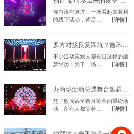
别让“临时凑出来的设备”，拖垮你筹备了3个月的线下活动
你有没有算过，一场看起来顺利
的线下活动，背后…
【详情】
多方对接反复踩坑？鑫禾舞美一站式舞美服务让你少走90%弯路
不少活动策划人都有过这样的噩
梦经历：为了一场…
【详情】
办商场活动总遇舞台难题？鑫禾舞美一站式帮你解决
熬了数周甚至数月筹备的重磅活
动，所有人都等着…
【详情】
怕踩坑？鑫禾舞美一站式租赁搭建帮你省一半心