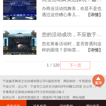
办商业活动找舞美，你是不是也
遇过这些糟心事儿…
【详情】
您的活动成功，不应败于“拼凑”的舞台——选择一站式，选择省心
您在筹备活动时，是否曾遇到这
样的困境？音响需…
【详情】
1
/
120
下一页
宁波鑫禾舞美文化传播有限公司©版权所有
网站制作：
牛商股份
宁波公司：总公司：宁波市江北区长兴路618号43幢1125室 分公司：广州
市番禺区石基镇永峰路23号力巨科技园11栋-2
杭州公司：杭州市西湖区文一西路857号2幢132室
网站地图