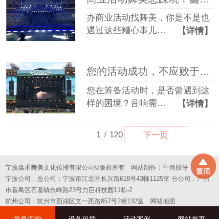
办商业活动找舞美，你是不是也
遇过这些糟心事儿…
【详情】
您的活动成功，不应败于“拼凑”的舞台——选择一站式，选择省心
您在筹备活动时，是否曾遇到这
样的困境？音响需…
【详情】
1
/
120
下一页
宁波鑫禾舞美文化传播有限公司©版权所有
网站制作：
牛商股份
宁波公司：总公司：宁波市江北区长兴路618号43幢1125室 分公司：广州
市番禺区石基镇永峰路23号力巨科技园11栋-2
杭州公司：杭州市西湖区文一西路857号2幢132室
网站地图