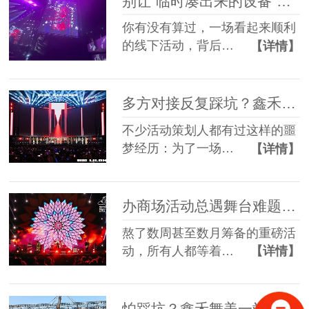
别让“临时凑出来的设备”，拖垮你筹备了3个月的线下活动
你有没有算过，一场看起来顺利
的线下活动，背后…
【详情】
多方对接反复踩坑？鑫禾舞美一站式舞美服务让你少走90%弯路
不少活动策划人都有过这样的噩
梦经历：为了一场…
【详情】
办商场活动总遇舞台难题？鑫禾舞美一站式帮你解决
熬了数周甚至数月筹备的重磅活
动，所有人都等着…
【详情】
怕踩坑？鑫禾舞美一站式租赁搭建帮你省一半心