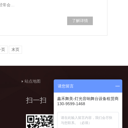
经常会…
了解详情
一页
末页
站点地图
请您留言
鑫禾舞美-灯光音响舞台设备租赁商
扫一扫
130-9599-1468