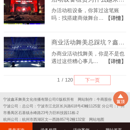
办活动租设备，你算过这笔账
吗：找搭建商做舞台…
【详情】
商业活动舞美总踩坑？鑫禾一站式方案帮您避坑
办商业活动找舞美，你是不是也
遇过这些糟心事儿…
【详情】
1
/
120
下一页
宁波鑫禾舞美文化传播有限公司©版权所有
网站制作：
牛商股份
宁波公司：总公司：宁波市江北区长兴路618号43幢1125室 分公司：广州
市番禺区石基镇永峰路23号力巨科技园11栋-2
杭州公司：杭州市西湖区文一西路857号2幢132室
网站地图