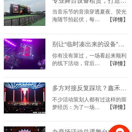
专业舞台设备租赁，打造沉浸式音乐节现场
当音乐节的音浪穿透夏夜、荧光
海随节拍起伏，每…
【详情】
别让“临时凑出来的设备”，拖垮你筹备了3个月的线下活动
你有没有算过，一场看起来顺利
的线下活动，背后…
【详情】
多方对接反复踩坑？鑫禾舞美一站式舞美服务让你少走90%弯路
不少活动策划人都有过这样的噩
梦经历：为了一场…
【详情】
办商场活动总遇舞台难题？鑫禾舞美一站式帮你解决