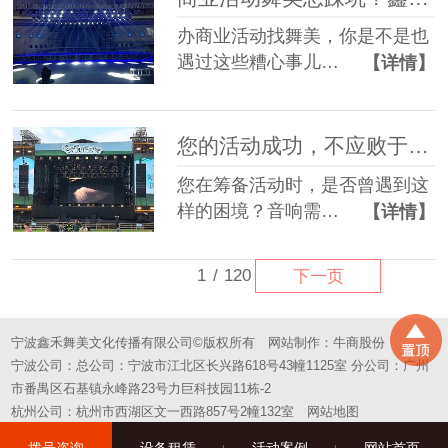
办商业活动找舞美，你是不是也
遇过这些糟心事儿…
【详情】
您的活动成功，不应败于“拼凑”的舞台——选择一站式，选择省心
您在筹备活动时，是否曾遇到这
样的困境？音响需…
【详情】
1
/
120
下一页
宁波鑫禾舞美文化传播有限公司©版权所有
网站制作：
牛商股份
宁波公司：总公司：宁波市江北区长兴路618号43幢1125室 分公司：广州
市番禺区石基镇永峰路23号力巨科技园11栋-2
杭州公司：杭州市西湖区文一西路857号2幢132室
网站地图