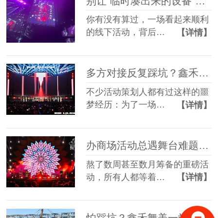
别让“临时凑出来的设备”，拖垮你筹备了3个月的线下活动
你有没有算过，一场看起来顺利
的线下活动，背后…
【详情】
多方对接反复踩坑？鑫禾舞美一站式舞美服务让你少走90%弯路
不少活动策划人都有过这样的噩
梦经历：为了一场…
【详情】
办商场活动总遇舞台难题？鑫禾舞美一站式帮你解决
熬了数周甚至数月筹备的重磅活
动，所有人都等着…
【详情】
怕踩坑？鑫禾舞美一站式租赁搭建帮你省一半心