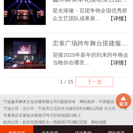
星光璀璨・百团争艳全国优秀群
众文艺团队成果展…
【详情】
宏泰广场跨年舞台搭建服务成功案例
迎接2025年新年的到来跨年晚会
当晚你在哪里…
【详情】
1
/
15
下一页
宁波鑫禾舞美文化传播有限公司©版权所有
网站制作：
牛商股份
宁波公司：总公司：宁波市江北区长兴路618号43幢1125室 分公司：广州
市番禺区石基镇永峰路23号力巨科技园11栋-2
杭州公司：杭州市西湖区文一西路857号2幢132室
网站地图