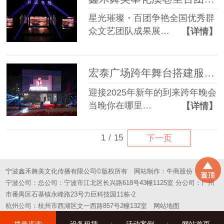
星光璀璨・百团争艳全国优秀群
众文艺团队成果展…
【详情】
宏泰广场跨年舞台搭建服务成功案例
迎接2025年新年的到来跨年晚会
当晚你在哪里…
【详情】
1
/
15
下一页
宁波鑫禾舞美文化传播有限公司©版权所有
网站制作：
牛商股份
宁波公司：总公司：宁波市江北区长兴路618号43幢1125室 分公司：广州
市番禺区石基镇永峰路23号力巨科技园11栋-2
杭州公司：杭州市西湖区文一西路857号2幢132室
网站地图