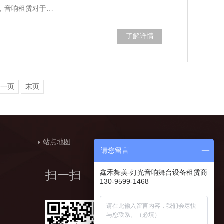
，音响租赁对于…
了解详情
下一页
末页
站点地图
请您留言
鑫禾舞美-灯光音响舞台设备租赁商
扫一扫
130-9599-1468