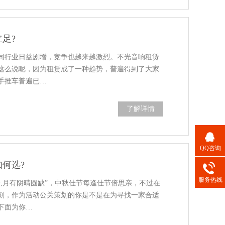
足?
同行业日益剧增，竞争也越来越激烈。不光音响租赁
这么说呢，因为租赁成了一种趋势，普遍得到了大家
手推车普遍已…
了解详情
QQ咨询
何选?
服务热线
,月有阴晴圆缺”，中秋佳节每逢佳节倍思亲，不过在
刻，作为活动公关策划的你是不是在为寻找一家合适
下面为你…