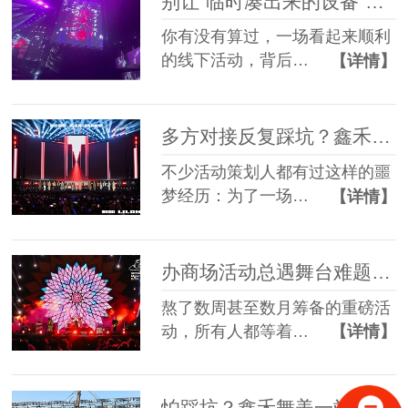
别让“临时凑出来的设备”，拖垮你筹备了3个月的线下活动
你有没有算过，一场看起来顺利
的线下活动，背后…
【详情】
多方对接反复踩坑？鑫禾舞美一站式舞美服务让你少走90%弯路
不少活动策划人都有过这样的噩
梦经历：为了一场…
【详情】
办商场活动总遇舞台难题？鑫禾舞美一站式帮你解决
熬了数周甚至数月筹备的重磅活
动，所有人都等着…
【详情】
怕踩坑？鑫禾舞美一站式租赁搭建帮你省一半心