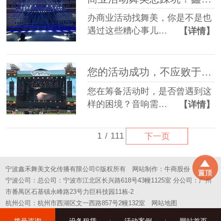
办商业活动找舞美，你是不是也
遇过这些糟心事儿…
【详情】
您的活动成功，不应败于“拼凑”的舞台——选择一站式，选择省心
您在筹备活动时，是否曾遇到这
样的困境？音响需…
【详情】
1
/
111
下一页
宁波鑫禾舞美文化传播有限公司©版权所有
网站制作：
牛商股份
宁波公司：总公司：宁波市江北区长兴路618号43幢1125室 分公司：广州
市番禺区石基镇永峰路23号力巨科技园11栋-2
杭州公司：杭州市西湖区文一西路857号2幢132室
网站地图