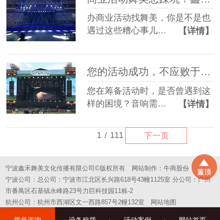
办商业活动找舞美，你是不是也
遇过这些糟心事儿…
【详情】
您的活动成功，不应败于“拼凑”的舞台——选择一站式，选择省心
您在筹备活动时，是否曾遇到这
样的困境？音响需…
【详情】
1
/
111
下一页
宁波鑫禾舞美文化传播有限公司©版权所有
网站制作：
牛商股份
宁波公司：总公司：宁波市江北区长兴路618号43幢1125室 分公司：广州
市番禺区石基镇永峰路23号力巨科技园11栋-2
杭州公司：杭州市西湖区文一西路857号2幢132室
网站地图