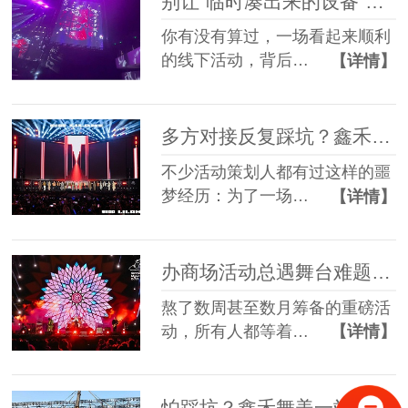
别让“临时凑出来的设备”，拖垮你筹备了3个月的线下活动
你有没有算过，一场看起来顺利
的线下活动，背后…
【详情】
多方对接反复踩坑？鑫禾舞美一站式舞美服务让你少走90%弯路
不少活动策划人都有过这样的噩
梦经历：为了一场…
【详情】
办商场活动总遇舞台难题？鑫禾舞美一站式帮你解决
熬了数周甚至数月筹备的重磅活
动，所有人都等着…
【详情】
怕踩坑？鑫禾舞美一站式租赁搭建帮你省一半心