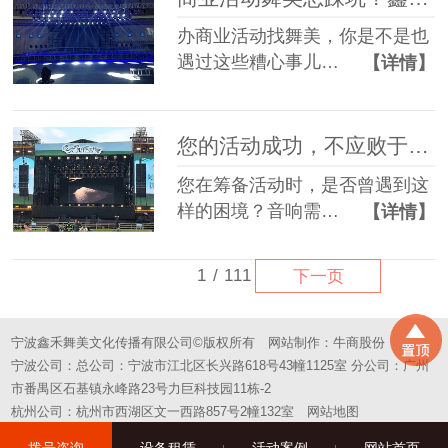
办商业活动找舞美，你是不是也
遇过这些糟心事儿…
【详情】
您的活动成功，不应败于“拼凑”的舞台——选择一站式，选择省心
您在筹备活动时，是否曾遇到这
样的困境？音响需…
【详情】
1
/
111
下一页
宁波鑫禾舞美文化传播有限公司©版权所有
网站制作：
牛商股份
宁波公司：总公司：宁波市江北区长兴路618号43幢1125室 分公司：广州
市番禺区石基镇永峰路23号力巨科技园11栋-2
杭州公司：杭州市西湖区文一西路857号2幢132室
网站地图