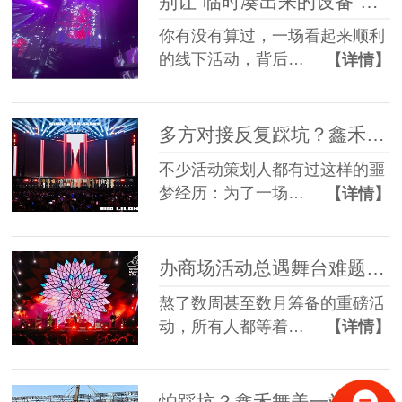
别让“临时凑出来的设备”，拖垮你筹备了3个月的线下活动
你有没有算过，一场看起来顺利
的线下活动，背后…
【详情】
多方对接反复踩坑？鑫禾舞美一站式舞美服务让你少走90%弯路
不少活动策划人都有过这样的噩
梦经历：为了一场…
【详情】
办商场活动总遇舞台难题？鑫禾舞美一站式帮你解决
熬了数周甚至数月筹备的重磅活
动，所有人都等着…
【详情】
怕踩坑？鑫禾舞美一站式租赁搭建帮你省一半心