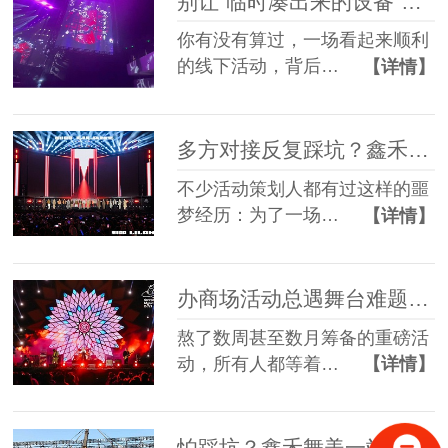
别让“临时凑出来的设备”，拖垮你筹备了3个月的线下活动
你有没有算过，一场看起来顺利
的线下活动，背后…
【详情】
多方对接反复踩坑？鑫禾舞美一站式舞美服务让你少走90%弯路
不少活动策划人都有过这样的噩
梦经历：为了一场…
【详情】
办商场活动总遇舞台难题？鑫禾舞美一站式帮你解决
熬了数周甚至数月筹备的重磅活
动，所有人都等着…
【详情】
怕踩坑？鑫禾舞美一站式租赁搭建帮你省一半心