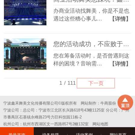
办商业活动找舞美，你是不是也
遇过这些糟心事儿…
【详情】
您的活动成功，不应败于“拼凑”的舞台——选择一站式，选择省心
您在筹备活动时，是否曾遇到这
样的困境？音响需…
【详情】
1
/
111
下一页
宁波鑫禾舞美文化传播有限公司©版权所有
网站制作：
牛商股份
宁波公司：总公司：宁波市江北区长兴路618号43幢1125室 分公司：广州
市番禺区石基镇永峰路23号力巨科技园11栋-2
杭州公司：杭州市西湖区文一西路857号2幢132室
网站地图