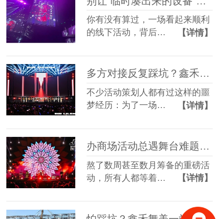
别让“临时凑出来的设备”，拖垮你筹备了3个月的线下活动
你有没有算过，一场看起来顺利
的线下活动，背后…
【详情】
多方对接反复踩坑？鑫禾舞美一站式舞美服务让你少走90%弯路
不少活动策划人都有过这样的噩
梦经历：为了一场…
【详情】
办商场活动总遇舞台难题？鑫禾舞美一站式帮你解决
熬了数周甚至数月筹备的重磅活
动，所有人都等着…
【详情】
怕踩坑？鑫禾舞美一站式租赁搭建帮你省一半心