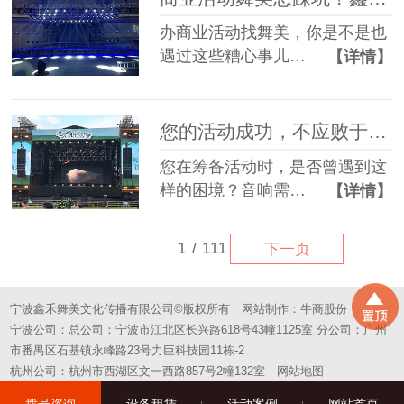
办商业活动找舞美，你是不是也
遇过这些糟心事儿…
【详情】
您的活动成功，不应败于“拼凑”的舞台——选择一站式，选择省心
您在筹备活动时，是否曾遇到这
样的困境？音响需…
【详情】
1
/
111
下一页
宁波鑫禾舞美文化传播有限公司©版权所有
网站制作：
牛商股份
宁波公司：总公司：宁波市江北区长兴路618号43幢1125室 分公司：广州
市番禺区石基镇永峰路23号力巨科技园11栋-2
杭州公司：杭州市西湖区文一西路857号2幢132室
网站地图