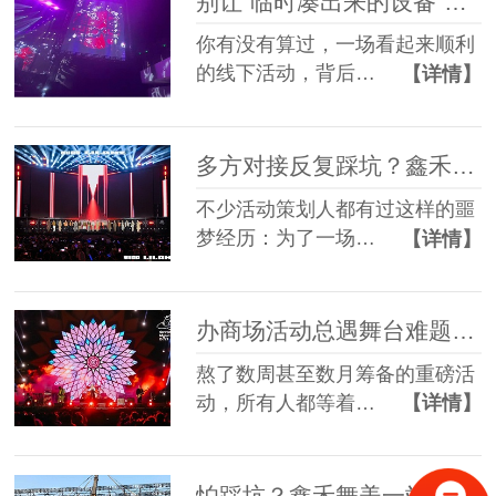
别让“临时凑出来的设备”，拖垮你筹备了3个月的线下活动
你有没有算过，一场看起来顺利
的线下活动，背后…
【详情】
多方对接反复踩坑？鑫禾舞美一站式舞美服务让你少走90%弯路
不少活动策划人都有过这样的噩
梦经历：为了一场…
【详情】
办商场活动总遇舞台难题？鑫禾舞美一站式帮你解决
熬了数周甚至数月筹备的重磅活
动，所有人都等着…
【详情】
怕踩坑？鑫禾舞美一站式租赁搭建帮你省一半心