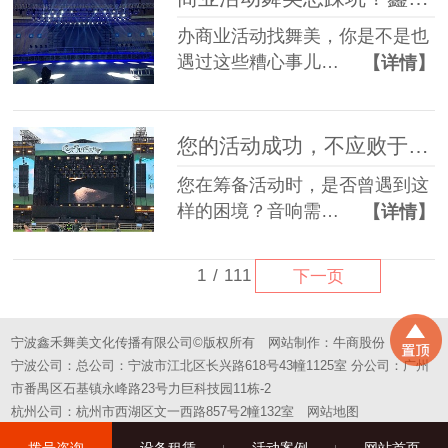
办商业活动找舞美，你是不是也
遇过这些糟心事儿…
【详情】
您的活动成功，不应败于“拼凑”的舞台——选择一站式，选择省心
您在筹备活动时，是否曾遇到这
样的困境？音响需…
【详情】
1
/
111
下一页
宁波鑫禾舞美文化传播有限公司©版权所有
网站制作：
牛商股份
宁波公司：总公司：宁波市江北区长兴路618号43幢1125室 分公司：广州
市番禺区石基镇永峰路23号力巨科技园11栋-2
杭州公司：杭州市西湖区文一西路857号2幢132室
网站地图