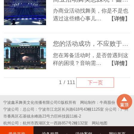
办商业活动找舞美，你是不是也
遇过这些糟心事儿…
【详情】
您的活动成功，不应败于“拼凑”的舞台——选择一站式，选择省心
您在筹备活动时，是否曾遇到这
样的困境？音响需…
【详情】
1
/
111
下一页
宁波鑫禾舞美文化传播有限公司©版权所有
网站制作：
牛商股份
宁波公司：总公司：宁波市江北区长兴路618号43幢1125室 分公司：广州
市番禺区石基镇永峰路23号力巨科技园11栋-2
杭州公司：杭州市西湖区文一西路857号2幢132室
网站地图