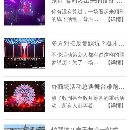
别让“临时凑出来的设备”，拖垮你筹备了3个月的线下活动
你有没有算过，一场看起来顺利
的线下活动，背后…
【详情】
多方对接反复踩坑？鑫禾舞美一站式舞美服务让你少走90%弯路
不少活动策划人都有过这样的噩
梦经历：为了一场…
【详情】
办商场活动总遇舞台难题？鑫禾舞美一站式帮你解决
熬了数周甚至数月筹备的重磅活
动，所有人都等着…
【详情】
怕踩坑？鑫禾舞美一站式租赁搭建帮你省一半心