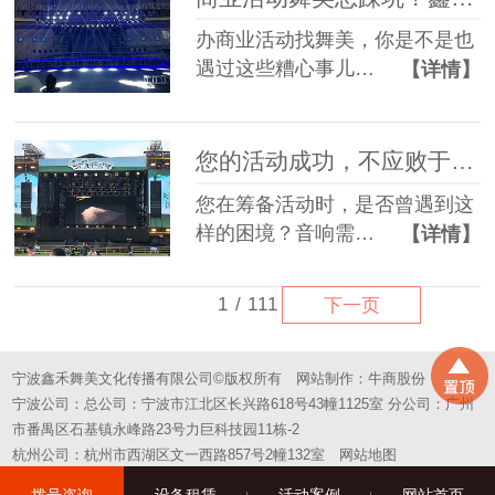
办商业活动找舞美，你是不是也
遇过这些糟心事儿…
【详情】
您的活动成功，不应败于“拼凑”的舞台——选择一站式，选择省心
您在筹备活动时，是否曾遇到这
样的困境？音响需…
【详情】
1
/
111
下一页
宁波鑫禾舞美文化传播有限公司©版权所有
网站制作：
牛商股份
宁波公司：总公司：宁波市江北区长兴路618号43幢1125室 分公司：广州
市番禺区石基镇永峰路23号力巨科技园11栋-2
杭州公司：杭州市西湖区文一西路857号2幢132室
网站地图