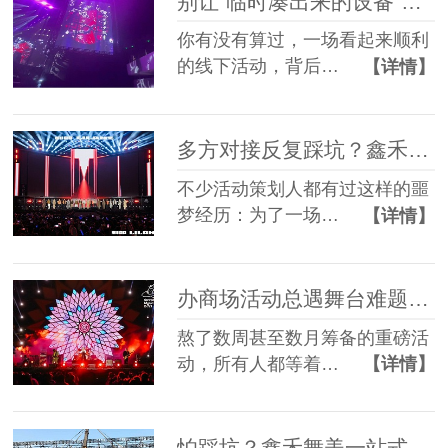
别让“临时凑出来的设备”，拖垮你筹备了3个月的线下活动
你有没有算过，一场看起来顺利
的线下活动，背后…
【详情】
多方对接反复踩坑？鑫禾舞美一站式舞美服务让你少走90%弯路
不少活动策划人都有过这样的噩
梦经历：为了一场…
【详情】
办商场活动总遇舞台难题？鑫禾舞美一站式帮你解决
熬了数周甚至数月筹备的重磅活
动，所有人都等着…
【详情】
怕踩坑？鑫禾舞美一站式租赁搭建帮你省一半心