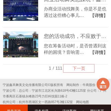
办商业活动找舞美，你是不是也
遇过这些糟心事儿…
【详情】
您的活动成功，不应败于“拼凑”的舞台——选择一站式，选择省心
您在筹备活动时，是否曾遇到这
样的困境？音响需…
【详情】
1
/
111
下一页
宁波鑫禾舞美文化传播有限公司©版权所有
网站制作：
牛商股份
宁波公司：总公司：宁波市江北区长兴路618号43幢1125室 分公司：广州
市番禺区石基镇永峰路23号力巨科技园11栋-2
杭州公司：杭州市西湖区文一西路857号2幢132室
网站地图